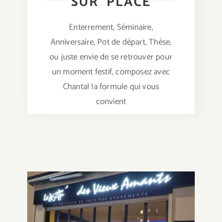
SUR PLACE
A Emporter
Enterrement, Séminaire,
Anniversaire, Pot de départ, Thèse,
Sur Place
ou juste envie de se retrouver pour
un moment festif, composez avec
Contact
Chantal la formule qui vous
convient